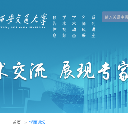
学
预
学
学
名
系
告
术
术
师
列
术
信
视
动
风
讲
息
频
态
采
座
资
源
平
台
中
国
学
术
会
议
首页
学而讲坛
在