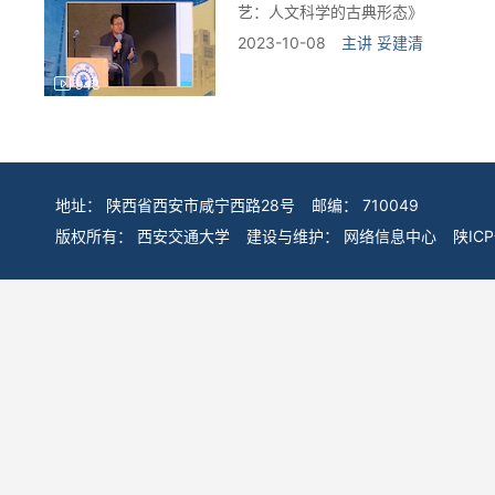
艺：人文科学的古典形态》
2023-10-08
主讲
妥建清
943
地址：
陕西省西安市咸宁西路28号
邮编：
710049
版权所有：
西安交通大学
建设与维护：
网络信息中心
陕IC