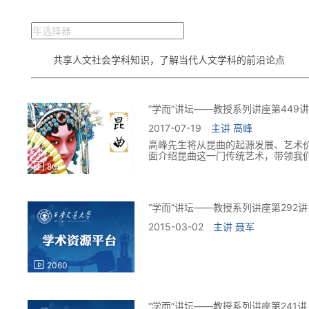
线
西
北
工
共享人文社会学科知识，了解当代人文学科的前沿论点
作
站
“学而”讲坛——教授系列讲座第449
2017-07-19
主讲
高峰
高峰先生将从昆曲的起源发展、艺术
面介绍昆曲这一门传统艺术，带领我
家的唱腔与演出片段，让我们与昆曲
806
曲艺术之美。届时，还会有一位英俊
曲笛，相信那优美的笛声将带你走进
“学而”讲坛——教授系列讲座第292讲
2015-03-02
主讲
聂军
2060
“学而”讲坛——教授系列讲座第241讲