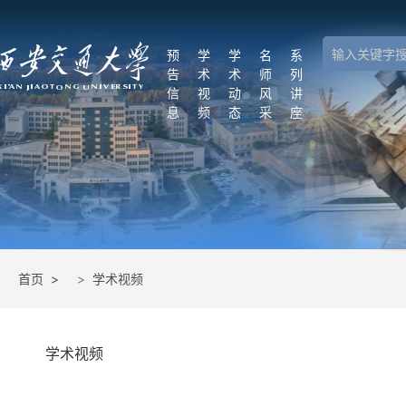
学
预
学
学
名
系
告
术
术
师
列
术
信
视
动
风
讲
息
频
态
采
座
资
源
平
台
首页 >
学术视频
中
国
学
术
学术视频
会
议
在