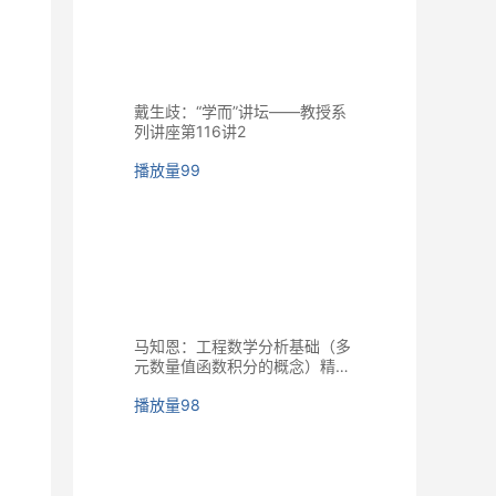
戴生歧：“学而”讲坛——教授系
列讲座第116讲2
播放量
99
马知恩：工程数学分析基础（多
元数量值函数积分的概念）精品
课程
播放量
98