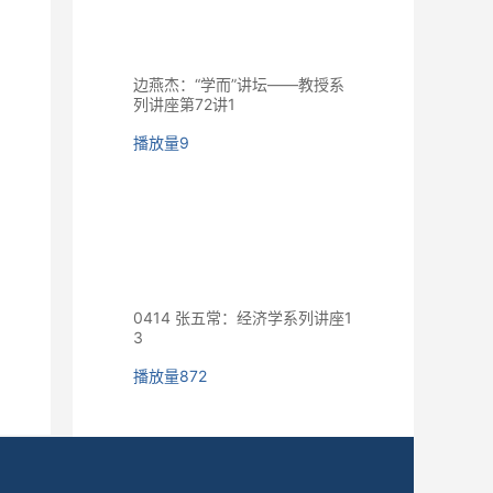
边燕杰：“学而”讲坛——教授系
列讲座第72讲1
播放量
9
0414 张五常：经济学系列讲座1
3
播放量
872