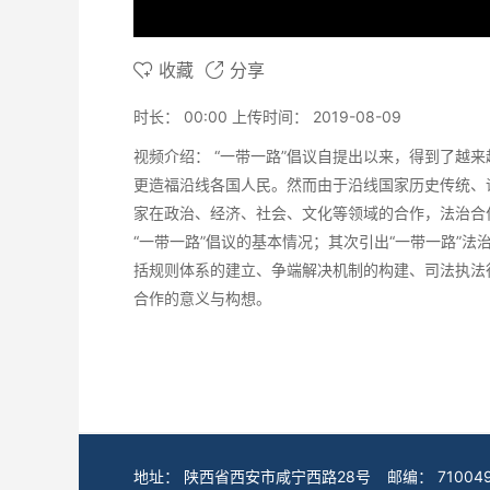
收藏
分享
时长：
00:00
上传时间：
2019-08-09
视频介绍：
“一带一路”倡议自提出以来，得到了越
更造福沿线各国人民。然而由于沿线国家历史传统、
家在政治、经济、社会、文化等领域的合作，法治合
“一带一路”倡议的基本情况；其次引出“一带一路”
括规则体系的建立、争端解决机制的构建、司法执法
合作的意义与构想。
地址：
陕西省西安市咸宁西路28号
邮编：
71004