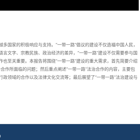
来越多国家的积极响应与支持。“一带一路”倡议的建设不仅造福中国人民，
语言文字、宗教民族、政治经济的差异，“一带一路”建设不仅需要参与国
作也至关重要。本报告将围绕“一带一路”建设的重大需求，首先简要介绍
法治合作所面临的问题；然后重点阐述“一带一路”法治合作的内容，主要包
行政领域的合作以及法律文化交流等；最后展望了“一带一路”法治建设与
9