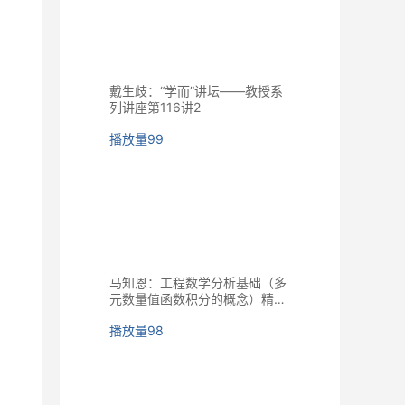
戴生歧：“学而”讲坛——教授系
列讲座第116讲2
播放量
99
马知恩：工程数学分析基础（多
元数量值函数积分的概念）精品
课程
播放量
98