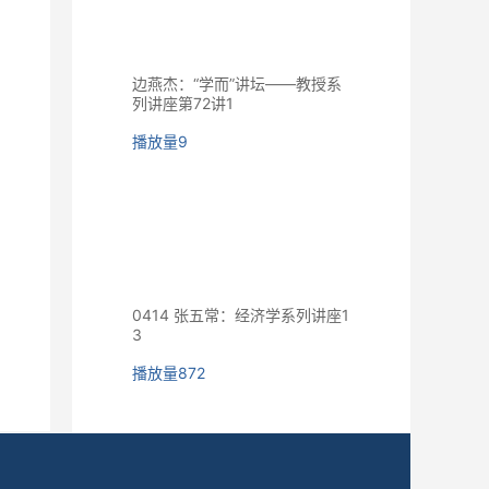
边燕杰：“学而”讲坛——教授系
列讲座第72讲1
播放量
9
0414 张五常：经济学系列讲座1
3
播放量
872