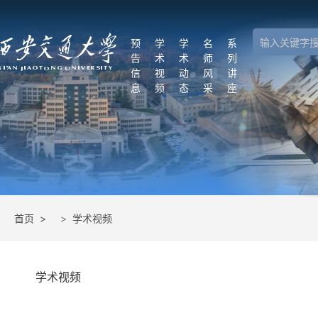
学
预
学
学
名
系
告
术
术
师
列
术
信
视
动
风
讲
息
频
态
采
座
资
源
平
台
首页 >
学术视频
中
国
学
术
学术视频
会
议
在